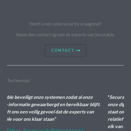
Heeft u een cybersecurity vraagstuk?
Neem dan contact op met de experts van Securable.
CONTACT
Testimonial​
ze
“
Securable heeft ons geassisteerd bij beveiliging van
ijft.
onze digitale kantooromgeving. Daarbij was hij goed in
an
staat om rekening te houden met het feit dat wij een
relatief kleine en informele organisatie zijn met voor
elk van de leden ruimte voor eigen invulling van de