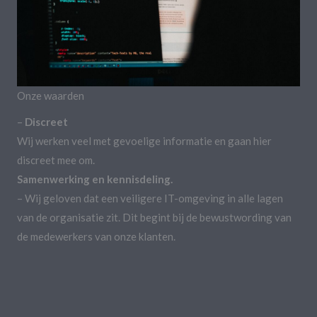
Onze waarden
–
Discreet
Wij werken veel met gevoelige informatie en gaan hier
discreet mee om.
Samenwerking en kennisdeling.
– Wij geloven dat een veiligere IT-omgeving in alle lagen
van de organisatie zit. Dit begint bij de bewustwording van
de medewerkers van onze klanten.