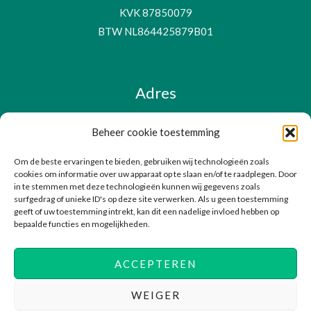
KVK 87850079
BTW NL864425879B01
Adres
Beheer cookie toestemming
Poortwachter 43
Om de beste ervaringen te bieden, gebruiken wij technologieën zoals
1531 TZ, Wormer
cookies om informatie over uw apparaat op te slaan en/of te raadplegen. Door
Nederland
in te stemmen met deze technologieën kunnen wij gegevens zoals
surfgedrag of unieke ID's op deze site verwerken. Als u geen toestemming
geeft of uw toestemming intrekt, kan dit een nadelige invloed hebben op
bepaalde functies en mogelijkheden.
ACCEPTEREN
Copyright © 2026 Securable Cyber Security
WEIGER