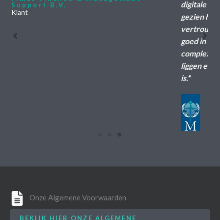
digitale ruimte en omgeving en dan zo veilig mogelijk,
gezien het feit dat wij voor onze clienten vaak met
vertrouwelijke gegevens omgaan. Securable is ook
goed in het voor niet techneuten duidelijk maken van
complexe materie en aangeven waar de echte risico’s
liggen en wat daar op een passende wijze aan te doen
is.
“
Mr H.R. (Henri) Moll
Maquis Belastingadviseurs Fusies & Overnames
Business Development
Onze Algemene Voorwaarden
BEKIJK HIER ONZE ALGEMENE