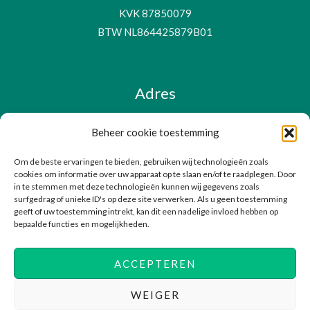
KVK 87850079
BTW NL864425879B01
Adres
Beheer cookie toestemming
Poortwachter 43
Om de beste ervaringen te bieden, gebruiken wij technologieën zoals
1531 TZ, Wormer
cookies om informatie over uw apparaat op te slaan en/of te raadplegen. Door
Nederland
in te stemmen met deze technologieën kunnen wij gegevens zoals
surfgedrag of unieke ID's op deze site verwerken. Als u geen toestemming
geeft of uw toestemming intrekt, kan dit een nadelige invloed hebben op
bepaalde functies en mogelijkheden.
ACCEPTEREN
Copyright © 2026 Securable Cyber Security
WEIGER