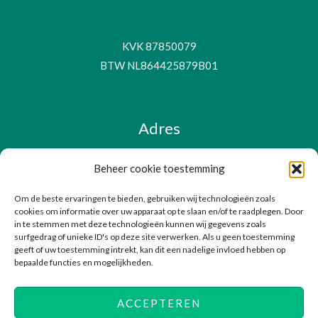
KVK 87850079
BTW NL864425879B01
Adres
Beheer cookie toestemming
Poortwachter 43
Om de beste ervaringen te bieden, gebruiken wij technologieën zoals
1531 TZ, Wormer
cookies om informatie over uw apparaat op te slaan en/of te raadplegen. Door
Nederland
in te stemmen met deze technologieën kunnen wij gegevens zoals
surfgedrag of unieke ID's op deze site verwerken. Als u geen toestemming
geeft of uw toestemming intrekt, kan dit een nadelige invloed hebben op
bepaalde functies en mogelijkheden.
ACCEPTEREN